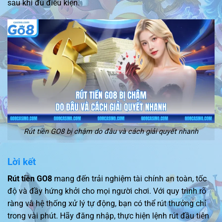
sau khi đủ điều kiện.
Rút tiền GO8 bị chậm do đâu và cách giải quyết nhanh
Lời kết
Rút tiền GO8
mang đến trải nghiệm tài chính an toàn, tốc
độ và đầy hứng khởi cho mọi người chơi. Với quy trình rõ
ràng và hệ thống xử lý tự động, bạn có thể rút thưởng chỉ
trong vài phút. Hãy đăng nhập, thực hiện lệnh rút đầu tiên