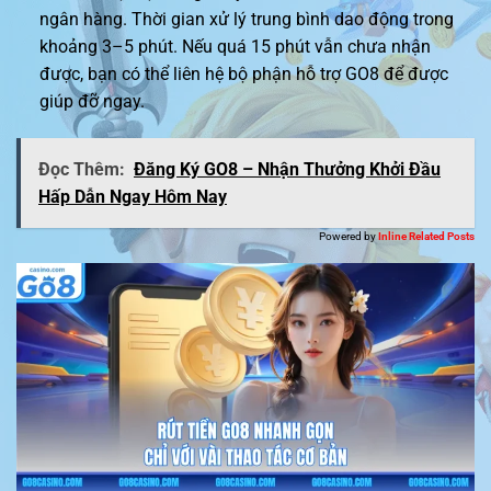
ngân hàng. Thời gian xử lý trung bình dao động trong
khoảng 3–5 phút. Nếu quá 15 phút vẫn chưa nhận
được, bạn có thể liên hệ bộ phận hỗ trợ GO8 để được
giúp đỡ ngay.
Đọc Thêm:
Đăng Ký GO8 – Nhận Thưởng Khởi Đầu
Hấp Dẫn Ngay Hôm Nay
Powered by
Inline Related Posts