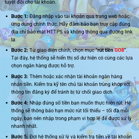
tuyệt đối cho tài khoản.
Bước 1:
Đăng nhập vào tài khoản qua trang web hoặc
ứng dụng chính thức. Hãy đảm bảo bạn truy cập đúng
địa chỉ bảo mật HTTPS và không thông qua đường link
lạ.
Bước 2:
Từ giao diện chính, chọn mục “
rút tiền
GO8
”.
Tại đây, hệ thống sẽ hiển thị số dư hiện có cùng các lựa
chọn ngân hàng được hỗ trợ.
Bước 3:
Thêm hoặc xác nhận tài khoản ngân hàng
nhận tiền. Kiểm tra kỹ tên chủ tài khoản trùng khớp với
thông tin đăng ký để tránh bị từ chối giao dịch.
Bước 4:
Nhập đúng số tiền bạn muốn thực hiện rút. Hệ
thống sẽ thông báo hạn mức rút tối thiểu – tối đa mỗi
ngày, bạn nên nhập trong phạm vi hợp lệ để được xử lý
nhanh nhất.
Bước 5:
Đợi hệ thống xử lý và kiểm tra tiền về tài khoản