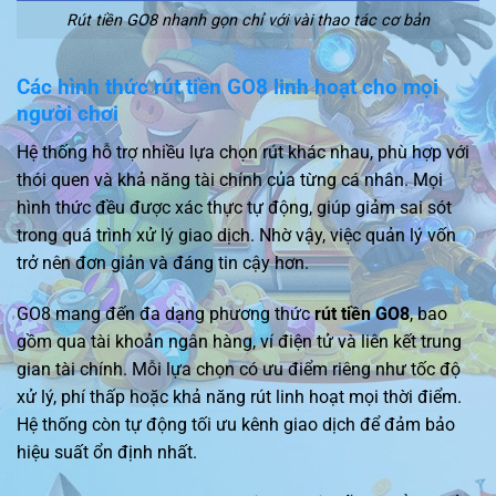
Rút tiền GO8 nhanh gọn chỉ với vài thao tác cơ bản
Các hình thức rút tiền GO8 linh hoạt cho mọi
người chơi
Hệ thống hỗ trợ nhiều lựa chọn rút khác nhau, phù hợp với
thói quen và khả năng tài chính của từng cá nhân. Mọi
hình thức đều được xác thực tự động, giúp giảm sai sót
trong quá trình xử lý giao dịch. Nhờ vậy, việc quản lý vốn
trở nên đơn giản và đáng tin cậy hơn.
GO8 mang đến đa dạng phương thức
rút tiền GO8
, bao
gồm qua tài khoản ngân hàng, ví điện tử và liên kết trung
gian tài chính. Mỗi lựa chọn có ưu điểm riêng như tốc độ
xử lý, phí thấp hoặc khả năng rút linh hoạt mọi thời điểm.
Hệ thống còn tự động tối ưu kênh giao dịch để đảm bảo
hiệu suất ổn định nhất.