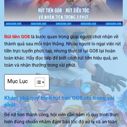
Rút tiền GO8
là bước quan trọng giúp người chơi nhận về
thành quả sau mỗi trận thắng. Nhiều người lo ngại việc rút
tiền trực tuyến phức tạp, nhưng thực tế tại GO8 lại hoàn
toàn khác. Hãy đọc tiếp để biết cách rút tiền hiệu quả, an
toàn và nhận thưởng trong vài phút.
Mục Lục
Khám phá quy trình rút tiền GO8 chỉ trong vài
phút
Để rút tiền thành công, hội viên cần nắm rõ quy trình thực
hiện đúng chuẩn nhằm đảm bảo tốc độ xử lý và an toàn