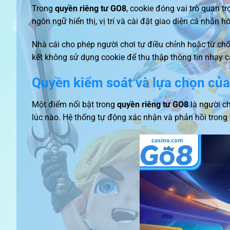
Trong
quyền riêng tư GO8
, cookie đóng vai trò quan t
ngôn ngữ hiển thị, vị trí và cài đặt giao diện cá nhâ
Nhà cái cho phép người chơi tự điều chỉnh hoặc từ chố
kết không sử dụng cookie để thu thập thông tin nhạy c
Quyền kiểm soát và lựa chọn của
Một điểm nổi bật trong
quyền riêng tư GO8
là người ch
lúc nào. Hệ thống tự động xác nhận và phản hồi trong