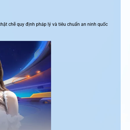
chặt chẽ quy định pháp lý và tiêu chuẩn an ninh quốc