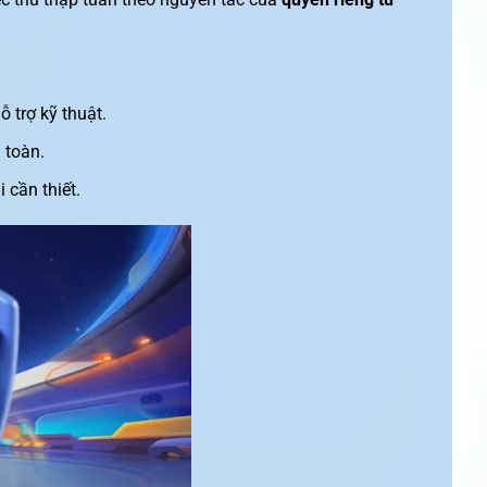
 trợ kỹ thuật.
 toàn.
 cần thiết.