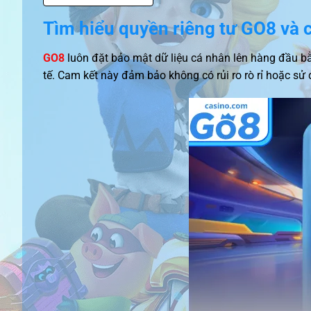
Tìm hiểu quyền riêng tư GO8 và c
GO8
luôn đặt bảo mật dữ liệu cá nhân lên hàng đầu bằ
tế. Cam kết này đảm bảo không có rủi ro rò rỉ hoặc sử 