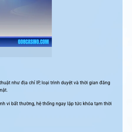
uật như địa chỉ IP, loại trình duyệt và thời gian đăng
mật.
nh vi bất thường, hệ thống ngay lập tức khóa tạm thời