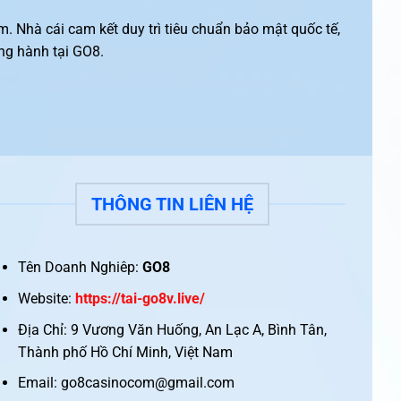
. Nhà cái cam kết duy trì tiêu chuẩn bảo mật quốc tế,
ong hành tại GO8.
THÔNG TIN LIÊN HỆ
Tên Doanh Nghiêp:
GO8
Website:
https://tai-go8v.live/
Địa Chỉ: 9 Vương Văn Huống, An Lạc A, Bình Tân,
Thành phố Hồ Chí Minh, Việt Nam
Email:
go8casinocom@gmail.com